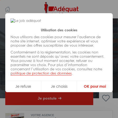
Aller
Aller
au
à
contenu
la
principal
navigation
Postuler plus tard
Utilisation des cookies
Nous utilisons des cookies pour mesurer l'audience de
notre site internet, optimiser votre expérience et vous
LOGISTIQUE
proposer des offres susceptibles de vous intéresser.
Réf : 0MW-276405
Conformément à la réglementation, les cookies non
Formation préparateur de
essentiels ne sont déposés qu’avec votre consentement.
Vous pouvez à tout moment accepter, refuser ou
commandes CACES 1 H/F
paramétrer vos choix. Pour plus d’information
concernant l’utilisation de vos cookies, consultez notre
politique de protection des données
.
Interim
Tarascon
Je refuse
Je choisis
OK pour moi
Je postule
VOTRE AGENCE