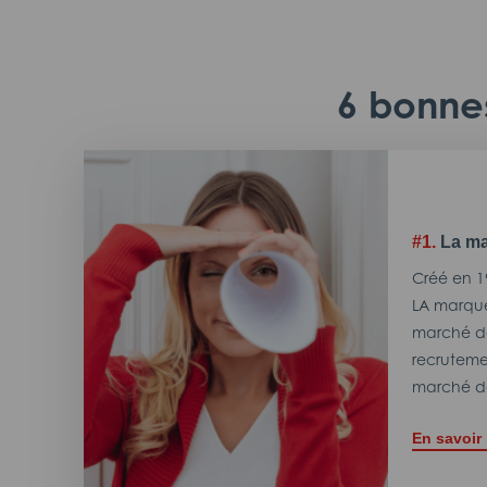
6 bonnes
#1.
La ma
Créé en 1
LA marque
marché de
recrutemen
marché de
En savoir