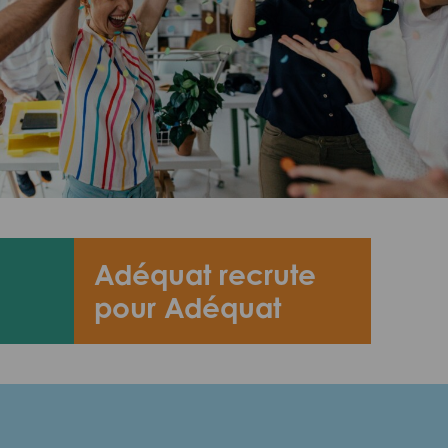
Adéquat recrute
pour Adéquat