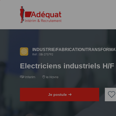
Aller
Aller
au
à
contenu
la
principal
navigation
INDUSTRIE/
FABRICATION/
TRANSFORMA
Réf : 0BI-275792
Electriciens industriels H/F
Interim
le Havre
Je postule