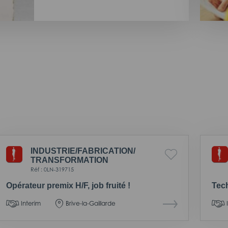
INDUSTRIE/
FABRICATION/
TRANSFORMATION
Réf : 0LN-319715
Opérateur premix H/F, job fruité !
Tech
Interim
Brive-la-Gaillarde