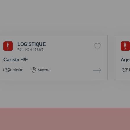
LOGISTIQUE
Réf : 0GN-191359
Cariste H/F
Agen
Interim
Auxerre