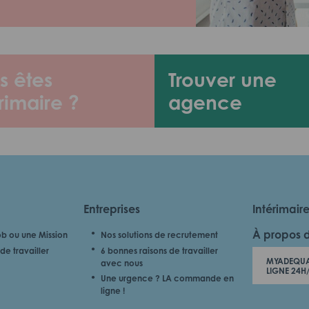
s êtes
Trouver une
rimaire ?
agence
Entreprises
Intérimair
À propos 
b ou une Mission
Nos solutions de recrutement
de travailler
6 bonnes raisons de travailler
MYADEQUA
avec nous
LIGNE 24H
Une urgence ? LA commande en
ligne !