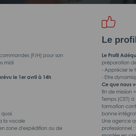
Le prof
 commandes (F/H) pour son
Le Profil Adéqu
ès midi
préparation d
- Apprécier le 
prévu le 1er avril à 14h
- Etre dynami
Ce que nous v
fin de missio
Temps (CET) à 5
formation conti
 quai
bonne intégrati
ia la vocale
Une agence qu
r en zone d'expédition ou de
professionnel :
montée en comp