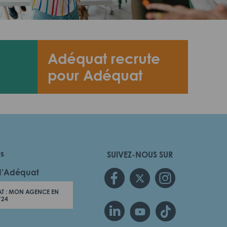
Adéquat recrute
pour Adéquat
es
SUIVEZ-NOUS SUR
d’Adéquat
T : MON AGENCE EN
/24