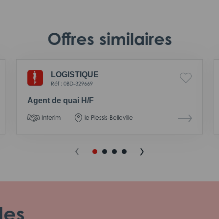
Offres similaires
LOGISTIQUE
Réf : 0BD-329669
Agent de quai H/F
Interim
le Plessis-Belleville
les