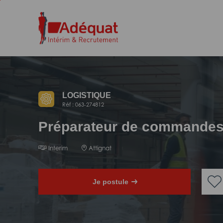
Aller
Aller
au
à
contenu
la
principal
navigation
LOGISTIQUE
Réf : 063-274812
Préparateur de commandes
Interim
Attignat
Je postule