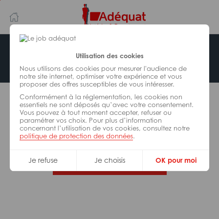
Aller
Aller
au
à
contenu
la
principal
navigation
Offre indisponible
Utilisation des cookies
Nous utilisons des cookies pour mesurer l'audience de
notre site internet, optimiser votre expérience et vous
proposer des offres susceptibles de vous intéresser.
L’offre d’emploi que vous tentez de consulter n’est
Conformément à la réglementation, les cookies non
plus disponible.
essentiels ne sont déposés qu’avec votre consentement.
Vous pouvez à tout moment accepter, refuser ou
paramétrer vos choix. Pour plus d’information
De nombreuses autres missions peuvent vous
concernant l’utilisation de vos cookies, consultez notre
correspondre, consultez toutes nos offres.
politique de protection des données
.
Je refuse
Je choisis
OK pour moi
Trouvez votre job Adéquat !