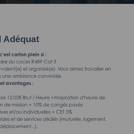
il Adéquat
'est carton plein si :
ulaire du caces R489 Cat 3
yvalent(e) et organisé(e)- Vous aimez travailler en
s une ambiance conviviale
et avantages :
fixe 12.02€ Brut / Heure +majoration d'heure de
fin de mission + 10% de congés payés
tives et/ou individuelles + CET 5%
aides et de services dédiés (mutuelle, logement,
déplacement...).