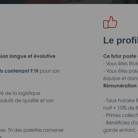
Le prof
on longue et évolutive
Ce futur poste c
- Vous êtes tit
s contenant
F/H
pour son
- Vous êtes pol
équipe et dan
Rémunération 
é de la logistique
duits de qualité et son
- Taux horaire 
nuit + 10% de 
- Primes collec
- Bénéficiez d'
- Tri des palettes ramener
garde enfant, 
s