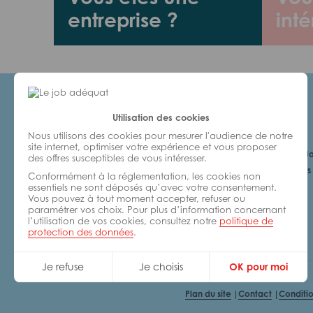
entreprise ?
inté
Utilisation des cookies
Candidats
Nous utilisons des cookies pour mesurer l'audience de notre
site internet, optimiser votre expérience et vous proposer
Je cherche un Jo
des offres susceptibles de vous intéresser.
6 bonnes raisons 
Conformément à la réglementation, les cookies non
avec nous
essentiels ne sont déposés qu’avec votre consentement.
Vous pouvez à tout moment accepter, refuser ou
paramétrer vos choix. Pour plus d’information concernant
l’utilisation de vos cookies, consultez notre
politique de
protection des données
.
Je refuse
Je choisis
OK pour moi
Plan du site
Contact
Conditio