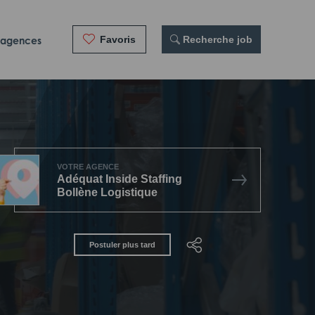
Favoris
 Recherche job
 agences
VOTRE AGENCE
Adéquat Inside Staffing
Bollène Logistique
Postuler plus tard