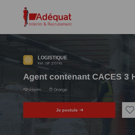
Aller
Aller
au
à
contenu
la
principal
navigation
LOGISTIQUE
Réf : 0IP-270745
Agent contenant CACES 3 
Interim
Orange
Je postule