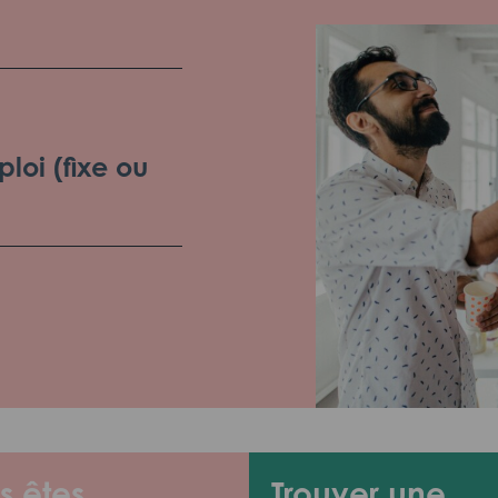
loi (fixe ou
s êtes
Trouver une