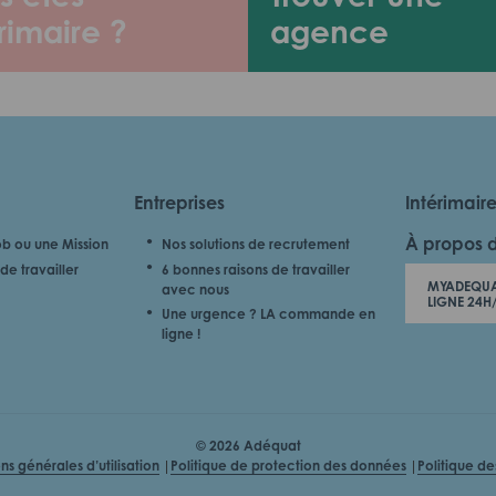
rimaire ?
agence
Entreprises
Intérimair
À propos 
b ou une Mission
Nos solutions de recrutement
de travailler
6 bonnes raisons de travailler
MYADEQUA
avec nous
LIGNE 24H
Une urgence ? LA commande en
ligne !
© 2026 Adéquat
ns générales d’utilisation
Politique de protection des données
Politique d