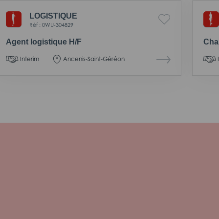
LOGISTIQUE
Réf : 0WU-304829
Agent logistique H/F
Cha
Interim
Ancenis-Saint-Géréon