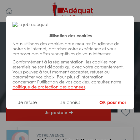
Aller
Aller
au
à
contenu
la
principal
navigation
Postuler plus tard
Utilisation des cookies
Nous utilisons des cookies pour mesurer l'audience de
notre site internet, optimiser votre expérience et vous
INDUSTRIE/
FABRICATION/
proposer des offres susceptibles de vous intéresser.
TRANSFORMATION
Réf : 0BF-270643
Conformément à la réglementation, les cookies non
essentiels ne sont déposés qu’avec votre consentement.
Vous pouvez à tout moment accepter, refuser ou
Opérateur d’assemblage H/F
paramétrer vos choix. Pour plus d’information
concernant l’utilisation de vos cookies, consultez notre
politique de protection des données
.
Interim
Saint-Vit
Je refuse
Je choisis
OK pour moi
Je postule
VOTRE AGENCE