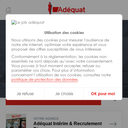
Aller
Aller
au
à
contenu
la
principal
navigation
Postuler plus tard
Utilisation des cookies
Nous utilisons des cookies pour mesurer l'audience de
notre site internet, optimiser votre expérience et vous
BÂTIMENT ET TRAVAUX PUBLICS
proposer des offres susceptibles de vous intéresser.
Réf : 0ET-270201
Conformément à la réglementation, les cookies non
Bardeur H/F
essentiels ne sont déposés qu’avec votre consentement.
Vous pouvez à tout moment accepter, refuser ou
paramétrer vos choix. Pour plus d’information
concernant l’utilisation de vos cookies, consultez notre
Interim
Totes
politique de protection des données
.
Je refuse
Je choisis
OK pour moi
Je postule
VOTRE AGENCE
Adéquat Intérim & Recrutement