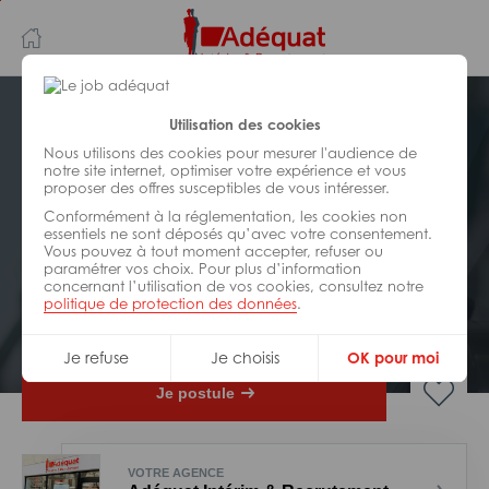
Aller
Aller
au
à
contenu
la
principal
navigation
Postuler plus tard
Utilisation des cookies
Nous utilisons des cookies pour mesurer l'audience de
notre site internet, optimiser votre expérience et vous
INDUSTRIE/
FABRICATION/
proposer des offres susceptibles de vous intéresser.
TRANSFORMATION
Réf : Z20-262421
Conformément à la réglementation, les cookies non
essentiels ne sont déposés qu’avec votre consentement.
Vous pouvez à tout moment accepter, refuser ou
Ouvrier agroalimentaire H/F
paramétrer vos choix. Pour plus d’information
concernant l’utilisation de vos cookies, consultez notre
politique de protection des données
.
Interim
Bellac
Je refuse
Je choisis
OK pour moi
Je postule
VOTRE AGENCE