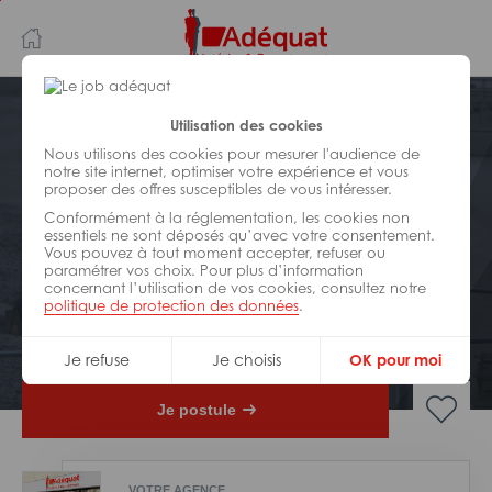
Aller
Aller
au
à
contenu
la
principal
navigation
Postuler plus tard
Utilisation des cookies
Nous utilisons des cookies pour mesurer l'audience de
notre site internet, optimiser votre expérience et vous
BÂTIMENT ET TRAVAUX PUBLICS
proposer des offres susceptibles de vous intéresser.
Réf : 0CW-258184
Conformément à la réglementation, les cookies non
Plombier chauffagiste débutant
essentiels ne sont déposés qu’avec votre consentement.
Vous pouvez à tout moment accepter, refuser ou
ou qualifié H/F
paramétrer vos choix. Pour plus d’information
concernant l’utilisation de vos cookies, consultez notre
politique de protection des données
.
Interim
Villeneuve-sur-Lot
Je refuse
Je choisis
OK pour moi
Je postule
VOTRE AGENCE