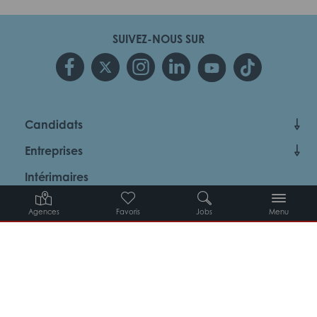
SUIVEZ-NOUS SUR
Candidats
Entreprises
Intérimaires
À propos d’Adéquat
Agences
Favoris
Jobs
Menu
MYADEQUAT : MON AGENCE EN LIGNE 24H/24
© 2026 Adéquat
Plan du site
Contact
Conditions générales d’utilisation