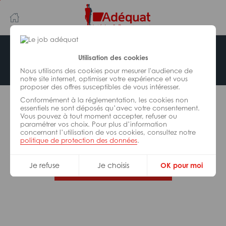
Aller
Aller
au
à
contenu
la
principal
navigation
Offre indisponible
Utilisation des cookies
Nous utilisons des cookies pour mesurer l'audience de
notre site internet, optimiser votre expérience et vous
proposer des offres susceptibles de vous intéresser.
L’offre d’emploi que vous tentez de consulter n’est
Conformément à la réglementation, les cookies non
plus disponible.
essentiels ne sont déposés qu’avec votre consentement.
Vous pouvez à tout moment accepter, refuser ou
paramétrer vos choix. Pour plus d’information
De nombreuses autres missions peuvent vous
concernant l’utilisation de vos cookies, consultez notre
correspondre, consultez toutes nos offres.
politique de protection des données
.
Je refuse
Je choisis
OK pour moi
Trouvez votre job Adéquat !