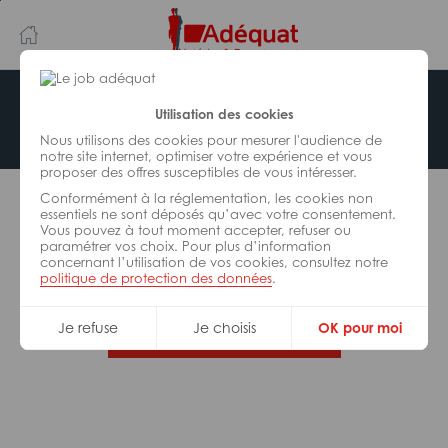
Aller
Aller
au
à
contenu
la
principal
navigation
Offre indisponible
Utilisation des cookies
Nous utilisons des cookies pour mesurer l'audience de
notre site internet, optimiser votre expérience et vous
proposer des offres susceptibles de vous intéresser.
L’offre d’emploi que vous tentez de consulter n’est
Conformément à la réglementation, les cookies non
plus disponible.
essentiels ne sont déposés qu’avec votre consentement.
Vous pouvez à tout moment accepter, refuser ou
paramétrer vos choix. Pour plus d’information
De nombreuses autres missions peuvent vous
concernant l’utilisation de vos cookies, consultez notre
correspondre, consultez toutes nos offres.
politique de protection des données
.
Je refuse
Je choisis
OK pour moi
Trouvez votre job Adéquat !