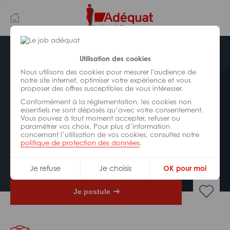
Aller
Aller
au
à
contenu
la
principal
navigation
Postuler plus tard
Utilisation des cookies
Nous utilisons des cookies pour mesurer l'audience de
notre site internet, optimiser votre expérience et vous
AGRICULTURE/
VITICULTURE
proposer des offres susceptibles de vous intéresser.
Réf : Z99-250753
Conformément à la réglementation, les cookies non
Préparateur matériels agricoles
essentiels ne sont déposés qu’avec votre consentement.
Vous pouvez à tout moment accepter, refuser ou
H/F
paramétrer vos choix. Pour plus d’information
concernant l’utilisation de vos cookies, consultez notre
politique de protection des données
.
CDI
Bain-de-Bretagne
Je refuse
Je choisis
OK pour moi
Je postule