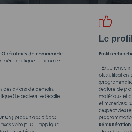
Le prof
s
Opérateurs de commande
Profil recherch
on aéronautique pour notre
- Expérience i
plus.utilisation
;programmati
ion des avions de demain.
;lecture de pl
utique?Le secteur redécolle
matériaux et 
et matériaux ;
;respect des r
ur CN
) produit des pièces
programmation 
axes voire plus. Il applique
Rémunération 
ide de machines
- Taux horaire