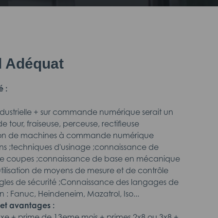
il Adéquat
é :
ndustrielle + sur commande numérique serait un
 de tour, fraiseuse, perceuse, rectifieuse
on de machines à commande numérique
ans ;techniques d'usinage ;connaissance de
de coupes ;connaissance de base en mécanique
utilisation de moyens de mesure et de contrôle
ègles de sécurité ;Connaissance des langages de
: Fanuc, Heindeneim, Mazatrol, Iso...
et avantages :
 fixe + prime de 13eme mois + primes 2x8 ou 3x8 +