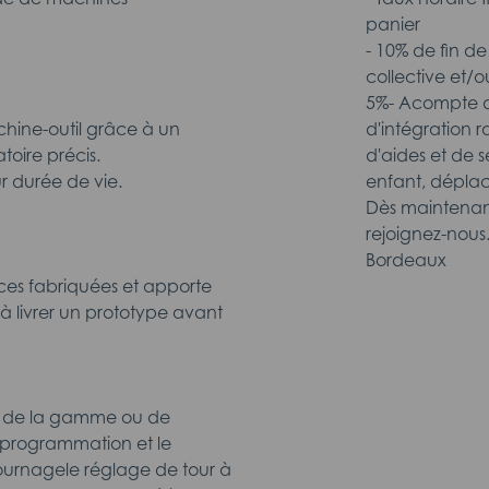
panier
- 10% de fin d
collective et/o
5%- Acompte de
hine-outil grâce à un
d'intégration r
toire précis.
d'aides et de 
ur durée de vie.
enfant, déplac
Dès maintenant
rejoignez-nou
Bordeaux
ièces fabriquées et apporte
 à livrer un prototype avant
ir de la gamme ou de
 programmation et le
ournagele réglage de tour à