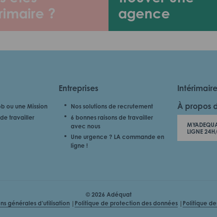
rimaire ?
agence
Entreprises
Intérimair
À propos 
b ou une Mission
Nos solutions de recrutement
de travailler
6 bonnes raisons de travailler
MYADEQUA
avec nous
LIGNE 24H
Une urgence ? LA commande en
ligne !
© 2026 Adéquat
ns générales d’utilisation
Politique de protection des données
Politique d