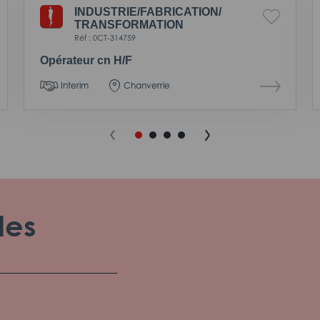
INDUSTRIE/
FABRICATION/
TRANSFORMATION
Réf : 0CT-314759
Opérateur cn H/F
Interim
Chanverrie
les