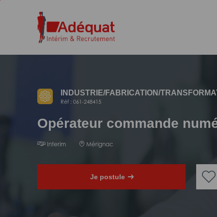
Aller
Aller
au
à
contenu
la
principal
navigation
INDUSTRIE/
FABRICATION/
TRANSFORMA
Réf : 061-248415
Opérateur commande numé
Interim
Mérignac
Je postule