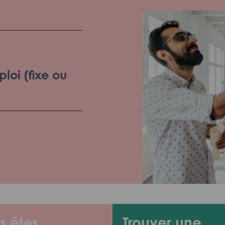
loi (fixe ou
s êtes
Trouver une