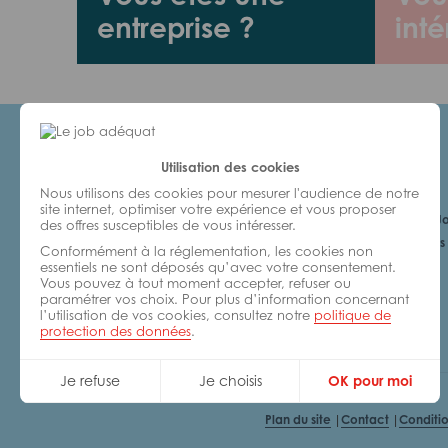
entreprise ?
inté
Utilisation des cookies
Candidats
Nous utilisons des cookies pour mesurer l'audience de notre
site internet, optimiser votre expérience et vous proposer
Je cherche un Jo
des offres susceptibles de vous intéresser.
6 bonnes raisons 
Conformément à la réglementation, les cookies non
avec nous
essentiels ne sont déposés qu’avec votre consentement.
Vous pouvez à tout moment accepter, refuser ou
paramétrer vos choix. Pour plus d’information concernant
l’utilisation de vos cookies, consultez notre
politique de
protection des données
.
Je refuse
Je choisis
OK pour moi
Plan du site
Contact
Conditio