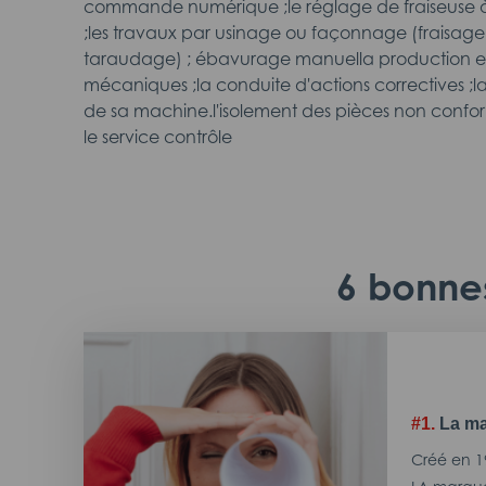
commande numérique ;le réglage de fraiseus
;les travaux par usinage ou façonnage (fraisage
taraudage) ; ébavurage manuella production en
mécaniques ;la conduite d'actions correctives ;l
de sa machine.l'isolement des pièces non con
le service contrôle
6 bonnes
#1.
La ma
Créé en 1