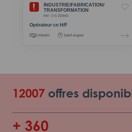
INDUSTRIE/
FABRICATION/
TRANSFORMATION
Réf : 015-320842
Opérateur cn H/F
Interim
Saint-Aupre
12007
offres disponib
+ 360