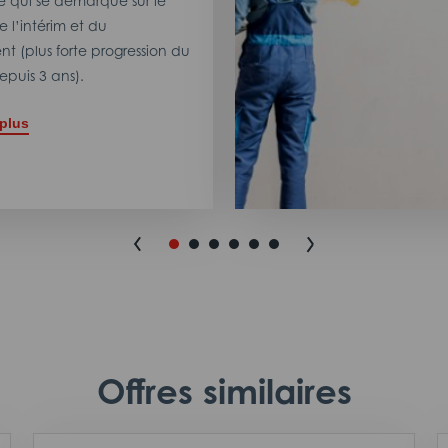
 qui se démarque sur le
 l’intérim et du
t (plus forte progression du
puis 3 ans).
 plus
Offres similaires