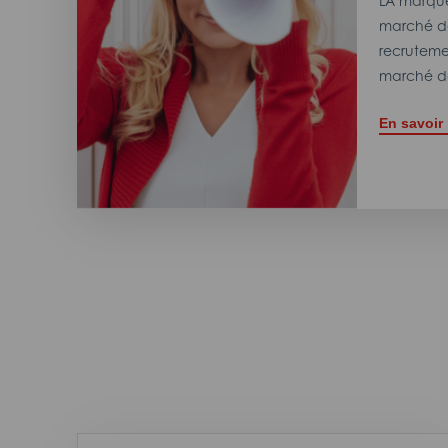
LA marque
marché de
recrutemen
marché de
En savoir