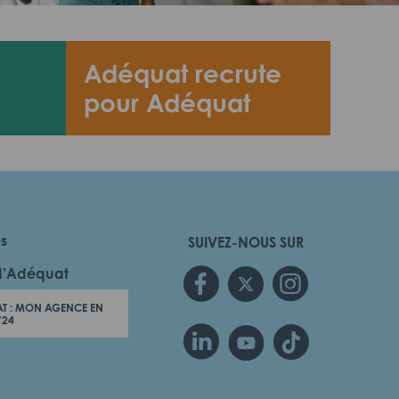
Adéquat recrute
pour Adéquat
es
SUIVEZ-NOUS SUR
d’Adéquat
T : MON AGENCE EN
/24