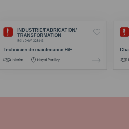
INDUSTRIE/
FABRICATION/
TRANSFORMATION
Réf : 0NW-323643
Technicien de maintenance H/F
Chau
Interim
Noyal-Pontivy