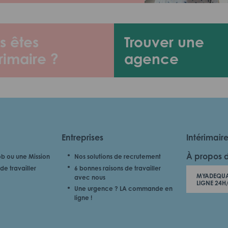
s êtes
Trouver une
rimaire ?
agence
Entreprises
Intérimair
À propos 
b ou une Mission
Nos solutions de recrutement
de travailler
6 bonnes raisons de travailler
MYADEQUA
avec nous
LIGNE 24H
Une urgence ? LA commande en
ligne !