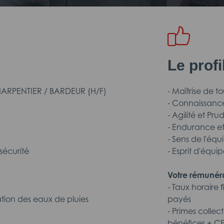
Le prof
ARPENTIER / BARDEUR (H/F)
- Maîtrise de 
- Connaissance
- Agilité et Pr
- Endurance et
- Sens de l'équi
sécurité
- Esprit d'équi
Votre rémunéra
- Taux horaire 
ation des eaux de pluies
payés
- Primes collec
bénéfices + C