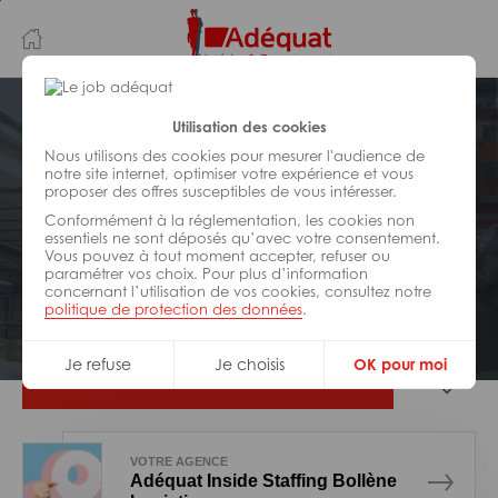
Aller
Aller
au
à
contenu
la
principal
navigation
Postuler plus tard
Utilisation des cookies
Nous utilisons des cookies pour mesurer l'audience de
notre site internet, optimiser votre expérience et vous
LOGISTIQUE
proposer des offres susceptibles de vous intéresser.
Réf : 0IP-240171
Conformément à la réglementation, les cookies non
Cariste 5 expérimenté H/F
essentiels ne sont déposés qu’avec votre consentement.
Vous pouvez à tout moment accepter, refuser ou
paramétrer vos choix. Pour plus d’information
concernant l’utilisation de vos cookies, consultez notre
Interim
Orange
politique de protection des données
.
Je refuse
Je choisis
OK pour moi
Je postule
VOTRE AGENCE
Adéquat Inside Staffing Bollène