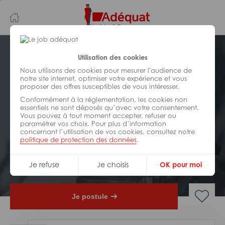
Aller
Aller
au
à
contenu
la
principal
navigation
Postuler plus tard
Utilisation des cookies
Nous utilisons des cookies pour mesurer l'audience de
notre site internet, optimiser votre expérience et vous
INDUSTRIE/
FABRICATION/
proposer des offres susceptibles de vous intéresser.
TRANSFORMATION
Réf : 059-237800
Conformément à la réglementation, les cookies non
essentiels ne sont déposés qu’avec votre consentement.
Vous pouvez à tout moment accepter, refuser ou
Technicien de maintenance cvc
paramétrer vos choix. Pour plus d’information
H/F
concernant l’utilisation de vos cookies, consultez notre
politique de protection des données
.
Interim
Toulouse
Je refuse
Je choisis
OK pour moi
Je postule