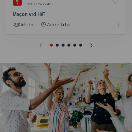
Réf : 0C8-308423
Maçon vrd H/F
Interim
Aire-sur-la-Lys