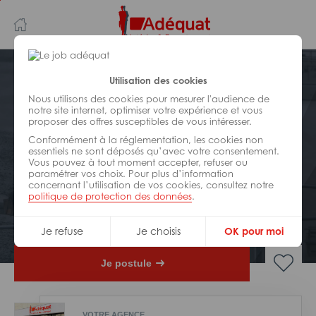
Aller
Aller
au
à
contenu
la
principal
navigation
Postuler plus tard
Utilisation des cookies
Nous utilisons des cookies pour mesurer l'audience de
notre site internet, optimiser votre expérience et vous
BÂTIMENT ET TRAVAUX PUBLICS
proposer des offres susceptibles de vous intéresser.
Réf : 0EY-230749
Conformément à la réglementation, les cookies non
Chef d’équipe bancheur avec
essentiels ne sont déposés qu’avec votre consentement.
Vous pouvez à tout moment accepter, refuser ou
CACES mini pelle H/F
paramétrer vos choix. Pour plus d’information
concernant l’utilisation de vos cookies, consultez notre
politique de protection des données
.
Interim
Montpellier
Je refuse
Je choisis
OK pour moi
Je postule
VOTRE AGENCE