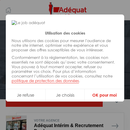
Aller
Aller
au
à
contenu
la
principal
navigation
Postuler plus tard
Utilisation des cookies
Nous utilisons des cookies pour mesurer l'audience de
notre site internet, optimiser votre expérience et vous
BÂTIMENT ET TRAVAUX PUBLICS
proposer des offres susceptibles de vous intéresser.
Réf : 0F6-229294
Conformément à la réglementation, les cookies non
Peintre en bâtiment H/F
essentiels ne sont déposés qu’avec votre consentement.
Vous pouvez à tout moment accepter, refuser ou
paramétrer vos choix. Pour plus d’information
concernant l’utilisation de vos cookies, consultez notre
Interim
Dunkerque
politique de protection des données
.
Je refuse
Je choisis
OK pour moi
Je postule
VOTRE AGENCE
Adéquat Intérim & Recrutement