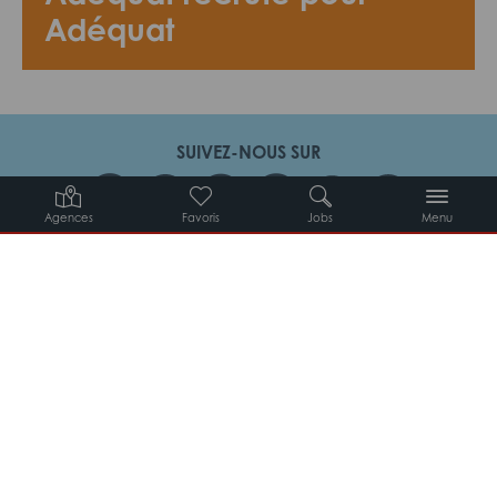
Adéquat
SUIVEZ-NOUS SUR
Agences
Favoris
Jobs
Menu
Candidats
Entreprises
Intérimaires
À propos d’Adéquat
MYADEQUAT : MON AGENCE EN LIGNE 24H/24