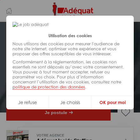
Aller
Aller
au
à
contenu
la
principal
navigation
Postuler plus tard
Utilisation des cookies
Nous utilisons des cookies pour mesurer l'audience de
notre site internet, optimiser votre expérience et vous
INDUSTRIE/
FABRICATION/
proposer des offres susceptibles de vous intéresser.
TRANSFORMATION
Réf : 0IV-214760
Conformément à la réglementation, les cookies non
essentiels ne sont déposés qu’avec votre consentement.
Vous pouvez à tout moment accepter, refuser ou
Outilleur H/F
paramétrer vos choix. Pour plus d’information
concernant l’utilisation de vos cookies, consultez notre
politique de protection des données
.
Interim
Vénissieux
Je refuse
Je choisis
OK pour moi
Je postule
VOTRE AGENCE