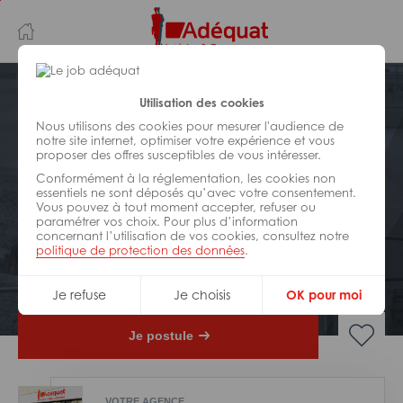
Aller
Aller
au
à
contenu
la
principal
navigation
Postuler plus tard
Utilisation des cookies
Nous utilisons des cookies pour mesurer l'audience de
notre site internet, optimiser votre expérience et vous
BÂTIMENT ET TRAVAUX PUBLICS
proposer des offres susceptibles de vous intéresser.
Réf : 0CO-18258
Conformément à la réglementation, les cookies non
Conducteur de travaux second
essentiels ne sont déposés qu’avec votre consentement.
Vous pouvez à tout moment accepter, refuser ou
oeuvre
paramétrer vos choix. Pour plus d’information
concernant l’utilisation de vos cookies, consultez notre
politique de protection des données
.
CDI
Saumur
Je refuse
Je choisis
OK pour moi
Je postule
VOTRE AGENCE