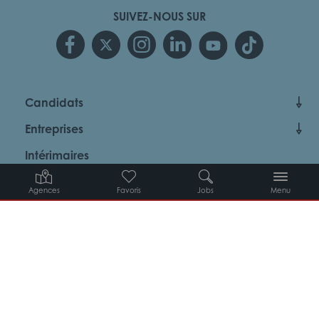
SUIVEZ-NOUS SUR
Candidats
Entreprises
Intérimaires
À propos d’Adéquat
Agences
Favoris
Jobs
Menu
MYADEQUAT : MON AGENCE EN LIGNE 24H/24
© 2026 Adéquat
Plan du site
Contact
Conditions générales d’utilisation
Politique de protection des données
Politique des cookies
Gestion des cookies