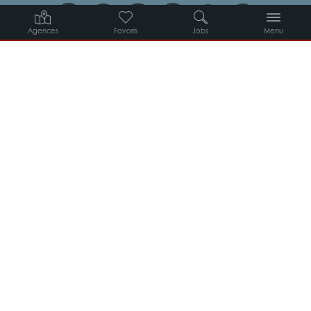
Agences
Favoris
Jobs
Menu
Candidats
Entreprises
Intérimaires
À propos d’Adéquat
MYADEQUAT : MON AGENCE EN LIGNE 24H/24
© 2026 Adéquat
Plan du site
Contact
Conditions générales d’utilisation
Politique de protection des données
Politique des cookies
Gestion des cookies