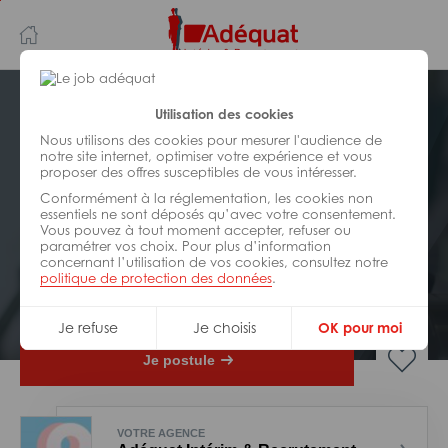
Aller
Aller
au
à
contenu
la
principal
navigation
Postuler plus tard
Utilisation des cookies
Nous utilisons des cookies pour mesurer l'audience de
notre site internet, optimiser votre expérience et vous
INDUSTRIE/
FABRICATION/
proposer des offres susceptibles de vous intéresser.
TRANSFORMATION
Réf : 0DA-181708
Conformément à la réglementation, les cookies non
essentiels ne sont déposés qu’avec votre consentement.
Vous pouvez à tout moment accepter, refuser ou
Opérateur de production H/F
paramétrer vos choix. Pour plus d’information
concernant l’utilisation de vos cookies, consultez notre
politique de protection des données
.
Interim
Thonon-les-Bains
Je refuse
Je choisis
OK pour moi
Je postule
VOTRE AGENCE