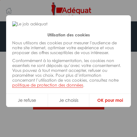
Aller
Aller
au
à
contenu
la
principal
navigation
Offre indisponible
Utilisation des cookies
Nous utilisons des cookies pour mesurer l'audience de
notre site internet, optimiser votre expérience et vous
proposer des offres susceptibles de vous intéresser.
L’offre d’emploi que vous tentez de consulter n’est
Conformément à la réglementation, les cookies non
plus disponible.
essentiels ne sont déposés qu’avec votre consentement.
Vous pouvez à tout moment accepter, refuser ou
paramétrer vos choix. Pour plus d’information
De nombreuses autres missions peuvent vous
concernant l’utilisation de vos cookies, consultez notre
correspondre, consultez toutes nos offres.
politique de protection des données
.
Je refuse
Je choisis
OK pour moi
Trouvez votre job Adéquat !