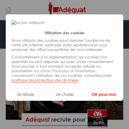
Aller
Aller
au
à
contenu
la
principal
navigation
Adéquat recrute pour Saviel France
Utilisation des cookies
Nous utilisons des cookies pour mesurer l'audience de
notre site internet, optimiser votre expérience et vous
proposer des offres susceptibles de vous intéresser.
Conformément à la réglementation, les cookies non
essentiels ne sont déposés qu’avec votre consentement.
Vous pouvez à tout moment accepter, refuser ou
paramétrer vos choix. Pour plus d’information
concernant l’utilisation de vos cookies, consultez notre
politique de protection des données
.
Je refuse
Je choisis
OK pour moi