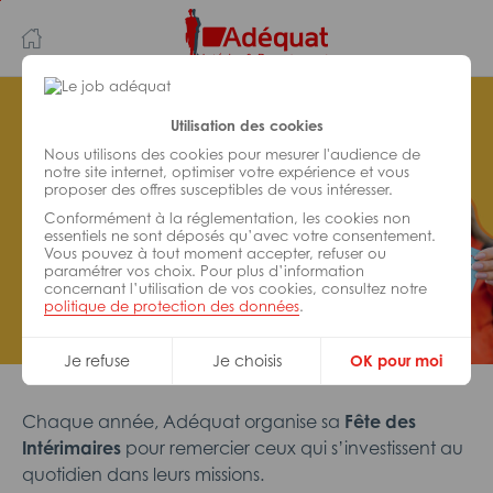
Aller
Aller
au
à
contenu
la
principal
navigation
Utilisation des cookies
La Grande Tombola Adéquat :
Nous utilisons des cookies pour mesurer l'audience de
cet été, on fait gagner nos
notre site internet, optimiser votre expérience et vous
intérimaires !
proposer des offres susceptibles de vous intéresser.
Conformément à la réglementation, les cookies non
essentiels ne sont déposés qu’avec votre consentement.
Vous pouvez à tout moment accepter, refuser ou
paramétrer vos choix. Pour plus d’information
concernant l’utilisation de vos cookies, consultez notre
politique de protection des données
.
Je refuse
Je choisis
OK pour moi
Chaque année, Adéquat organise sa
Fête des
Intérimaires
pour remercier ceux qui s’investissent au
quotidien dans leurs missions.