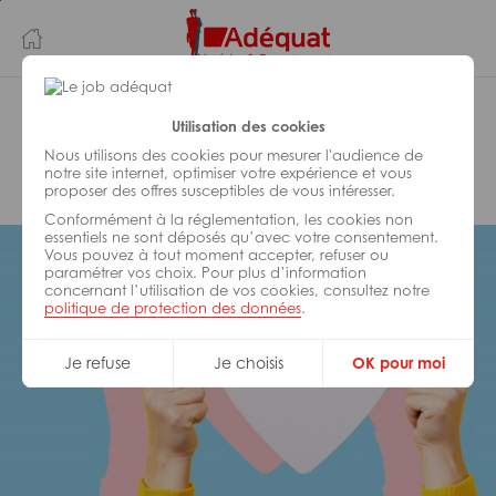
Aller
Aller
au
à
contenu
la
principal
navigation
Adéquat Intérim & Recrutement
Utilisation des cookies
Hub Logistique Saint Georges
Nous utilisons des cookies pour mesurer l'audience de
notre site internet, optimiser votre expérience et vous
d’Esperanche
proposer des offres susceptibles de vous intéresser.
Conformément à la réglementation, les cookies non
essentiels ne sont déposés qu’avec votre consentement.
Vous pouvez à tout moment accepter, refuser ou
paramétrer vos choix. Pour plus d’information
concernant l’utilisation de vos cookies, consultez notre
politique de protection des données
.
Je refuse
Je choisis
OK pour moi