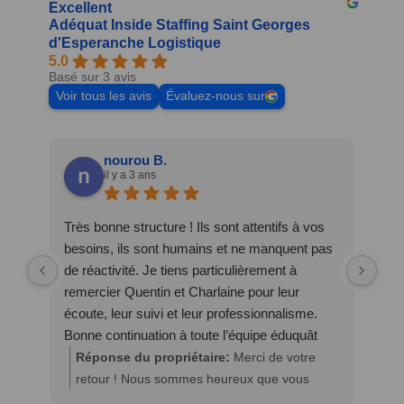
Excellent
Adéquat Inside Staffing Saint Georges
d'Esperanche Logistique
5.0
Basé sur 3 avis
Voir tous les avis
Évaluez-nous sur
nourou B.
il y a 3 ans
ce
Très bonne structure ! Ils sont attentifs à vos
ée,
besoins, ils sont humains et ne manquent pas
de réactivité. Je tiens particulièrement à
remercier Quentin et Charlaine pour leur
écoute, leur suivi et leur professionnalisme.
Bonne continuation à toute l’équipe éduquât
saint George d’esparanche.
e
Réponse du propriétaire:
Merci de votre
retour ! Nous sommes heureux que vous
soyez bien chez nous 😉. A très vite ! Les