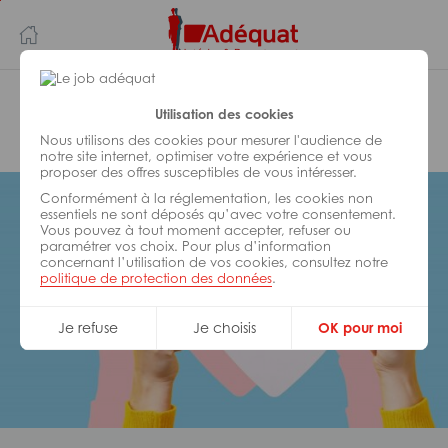
Aller
Aller
au
à
contenu
la
principal
navigation
Adéquat Inside Staffing Logistique
Utilisation des cookies
Savigny
Nous utilisons des cookies pour mesurer l'audience de
notre site internet, optimiser votre expérience et vous
proposer des offres susceptibles de vous intéresser.
Conformément à la réglementation, les cookies non
essentiels ne sont déposés qu’avec votre consentement.
Vous pouvez à tout moment accepter, refuser ou
paramétrer vos choix. Pour plus d’information
concernant l’utilisation de vos cookies, consultez notre
politique de protection des données
.
Je refuse
Je choisis
OK pour moi