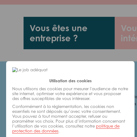
Vous êtes une
Vou
entreprise ?
inté
Utilisation des cookies
Candidats
Nous utilisons des cookies pour mesurer l'audience de notre
site internet, optimiser votre expérience et vous proposer
Je cherche un Jo
des offres susceptibles de vous intéresser.
6 bonnes raisons 
Conformément à la réglementation, les cookies non
avec nous
essentiels ne sont déposés qu’avec votre consentement.
Vous pouvez à tout moment accepter, refuser ou
paramétrer vos choix. Pour plus d’information concernant
l’utilisation de vos cookies, consultez notre
politique de
protection des données
.