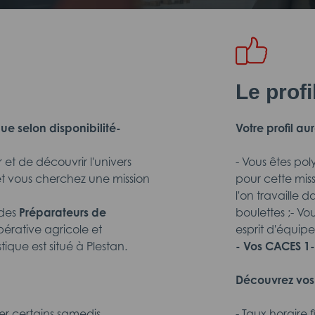
Le prof
e selon disponibilité-
Votre profil aur
t de découvrir l'univers
- Vous êtes po
 vous cherchez une mission
pour cette miss
l'on travaille d
 des
Préparateurs de
boulettes ;- V
pérative agricole et
esprit d'équipe
ique est situé à Plestan.
- Vos CACES 1-3
Découvrez vos 
ler certains samedis.
- Taux horaire 