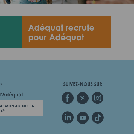
Adéquat recrute
pour Adéquat
es
SUIVEZ-NOUS SUR
d’Adéquat
T : MON AGENCE EN
/24