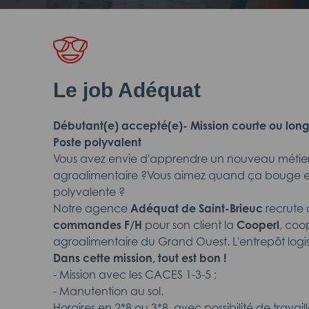
Le job Adéquat
Débutant(e) accepté(e)- Mission courte ou longu
Poste polyvalent
Vous avez envie d'apprendre un nouveau métier e
agroalimentaire ?Vous aimez quand ça bouge et
polyvalente ?
Notre agence
Adéquat de Saint-Brieuc
recrute
commandes
F/H
pour son client la
Cooperl
, coo
agroalimentaire du Grand Ouest. L'entrepôt logist
Dans cette mission, tout est bon !
- Mission avec les CACES 1-3-5 ;
- Manutention au sol.
Horaires en 2*8 ou 3*8, avec possibilité de travail