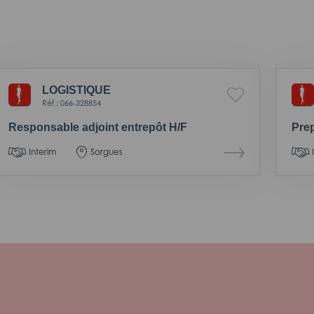
LOGISTIQUE
Réf : 066-328854
Responsable adjoint entrepôt H/F
Pre
Interim
Sorgues