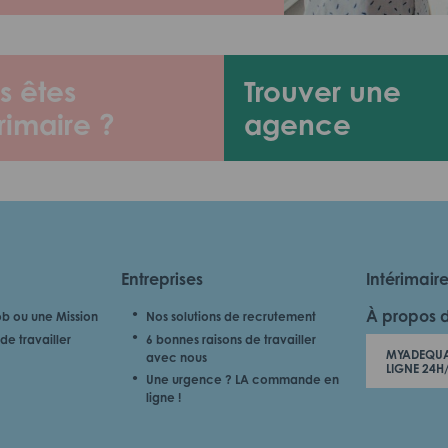
s êtes
Trouver une
rimaire ?
agence
Entreprises
Intérimair
À propos 
b ou une Mission
Nos solutions de recrutement
de travailler
6 bonnes raisons de travailler
MYADEQUA
avec nous
LIGNE 24H
Une urgence ? LA commande en
ligne !