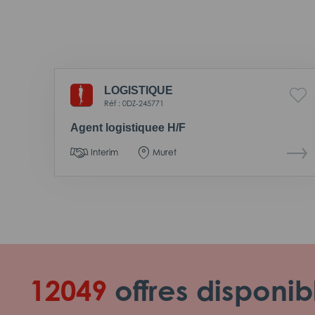
LOGISTIQUE
Réf : 0DZ-245771
Agent logistiquee H/F
Interim
Muret
12049
offres disponib