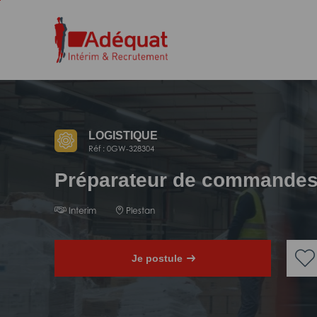
Aller
Aller
au
à
contenu
la
principal
navigation
LOGISTIQUE
Réf : 0GW-328304
Préparateur de commandes
Interim
Plestan
Je postule