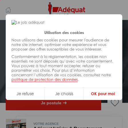
Aller
Aller
au
à
contenu
la
principal
navigation
Postuler plus tard
Utilisation des cookies
Nous utilisons des cookies pour mesurer l'audience de
notre site internet, optimiser votre expérience et vous
INDUSTRIE/
FABRICATION/
proposer des offres susceptibles de vous intéresser.
TRANSFORMATION
Réf : Z20-328235
Conformément à la réglementation, les cookies non
essentiels ne sont déposés qu’avec votre consentement.
Vous pouvez à tout moment accepter, refuser ou
Opérateur H/F
paramétrer vos choix. Pour plus d’information
concernant l’utilisation de vos cookies, consultez notre
politique de protection des données
.
Interim
Nouic
Je refuse
Je choisis
OK pour moi
Je postule
VOTRE AGENCE