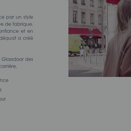
ce par un style
ue de fabrique.
confiance et en
Adéquat a créé
 Glassdoor des
carrière.
ance
s
our