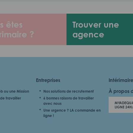
s êtes
Trouver une
rimaire ?
agence
Entreprises
Intérimair
À propos 
b ou une Mission
Nos solutions de recrutement
de travailler
6 bonnes raisons de travailler
MYADEQUA
avec nous
LIGNE 24H
Une urgence ? LA commande en
ligne !