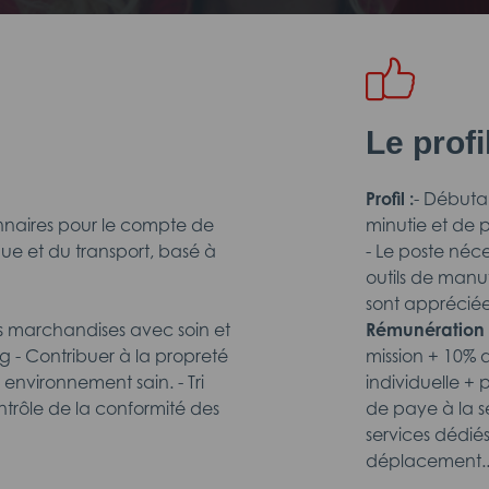
Le prof
Profil :
- Débuta
naires pour le compte de
minutie et de 
que et du transport, basé à
- Le poste néce
outils de manu
sont apprécié
s marchandises avec soin et
Rémunération 
kg - Contribuer à la propreté
mission + 10% 
n environnement sain. - Tri
individuelle +
ontrôle de la conformité des
de paye à la se
services dédié
déplacement...