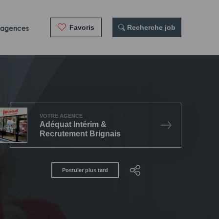
Favoris
 Recherche job
 agences
VOTRE AGENCE
Adéquat Intérim &
Recrutement Brignais
Postuler plus tard