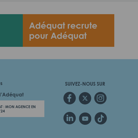
Adéquat recrute
pour Adéquat
es
SUIVEZ-NOUS SUR
d’Adéquat
T : MON AGENCE EN
/24