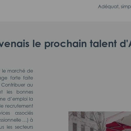
Adéquat, simp
evenais le prochain talent 
r le marché de
ge forte faite
Contribuer au
nt les bonnes
rme d’emploi la
de recrutement
ices associés
essionnelle …) à
us les secteurs