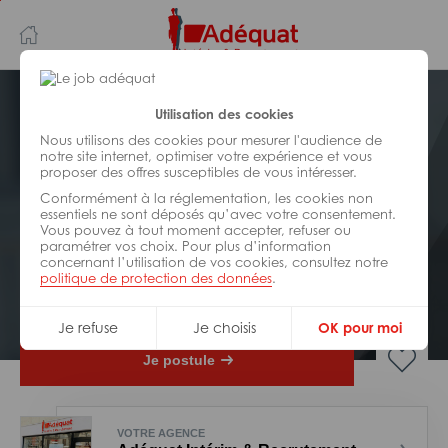
Aller
Aller
au
à
contenu
la
principal
navigation
Postuler plus tard
Utilisation des cookies
Nous utilisons des cookies pour mesurer l'audience de
notre site internet, optimiser votre expérience et vous
ADMINISTRATIF/
ACCUEIL/
SECRÉTARIAT/
proposer des offres susceptibles de vous intéresser.
ASSISTANAT
Réf : Z47-326941
Conformément à la réglementation, les cookies non
essentiels ne sont déposés qu’avec votre consentement.
Vous pouvez à tout moment accepter, refuser ou
Assistant(e) administratif H/F
paramétrer vos choix. Pour plus d’information
concernant l’utilisation de vos cookies, consultez notre
politique de protection des données
.
Interim
Yvrac
Je refuse
Je choisis
OK pour moi
Je postule
VOTRE AGENCE