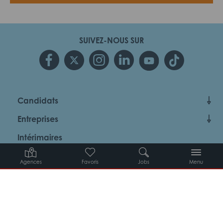
SUIVEZ-NOUS SUR
Candidats
Entreprises
Intérimaires
À propos d’Adéquat
Agences
Favoris
Jobs
Menu
MYADEQUAT : MON AGENCE EN LIGNE 24H/24