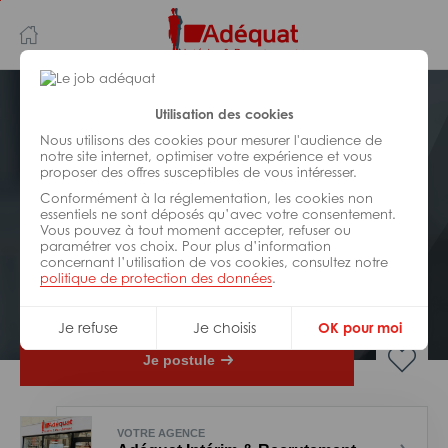
Aller
Aller
au
à
contenu
la
principal
navigation
Postuler plus tard
Utilisation des cookies
Nous utilisons des cookies pour mesurer l'audience de
notre site internet, optimiser votre expérience et vous
ADMINISTRATIF/
ACCUEIL/
SECRÉTARIAT/
proposer des offres susceptibles de vous intéresser.
ASSISTANAT
Réf : 0DB-324163
Conformément à la réglementation, les cookies non
essentiels ne sont déposés qu’avec votre consentement.
Vous pouvez à tout moment accepter, refuser ou
Agent d’exploitation
paramétrer vos choix. Pour plus d’information
concernant l’utilisation de vos cookies, consultez notre
politique de protection des données
.
CDI
Limoges
Je refuse
Je choisis
OK pour moi
Je postule
VOTRE AGENCE