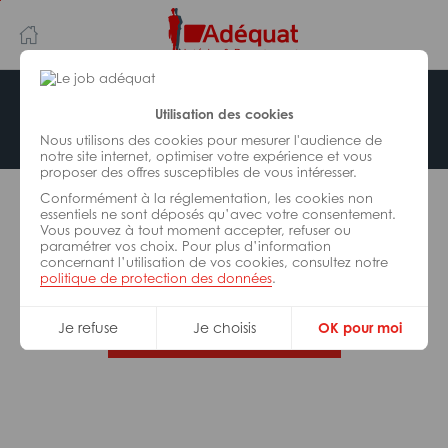
Aller
Aller
au
à
contenu
la
principal
navigation
Offre indisponible
Utilisation des cookies
Nous utilisons des cookies pour mesurer l'audience de
notre site internet, optimiser votre expérience et vous
proposer des offres susceptibles de vous intéresser.
L’offre d’emploi que vous tentez de consulter n’est
Conformément à la réglementation, les cookies non
plus disponible.
essentiels ne sont déposés qu’avec votre consentement.
Vous pouvez à tout moment accepter, refuser ou
paramétrer vos choix. Pour plus d’information
De nombreuses autres missions peuvent vous
concernant l’utilisation de vos cookies, consultez notre
correspondre, consultez toutes nos offres.
politique de protection des données
.
Je refuse
Je choisis
OK pour moi
Trouvez votre job Adéquat !