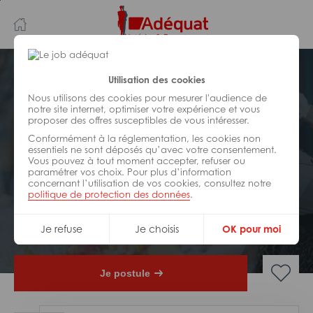
Aller
Aller
au
à
contenu
la
principal
navigation
Postuler plus tard
Utilisation des cookies
Nous utilisons des cookies pour mesurer l'audience de
notre site internet, optimiser votre expérience et vous
HÔTELLERIE/
RESTAURATION/
SPORT/
proposer des offres susceptibles de vous intéresser.
LOISIRS
Réf : Z36-323346
Conformément à la réglementation, les cookies non
essentiels ne sont déposés qu’avec votre consentement.
Vous pouvez à tout moment accepter, refuser ou
Equipier polyvalent de
paramétrer vos choix. Pour plus d’information
restauration H/F
concernant l’utilisation de vos cookies, consultez notre
politique de protection des données
.
Intérim Saisonnier
Romorantin-lanthenay
Je refuse
Je choisis
OK pour moi
Je postule