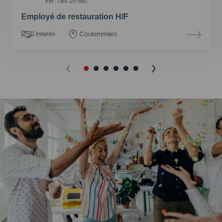
Réf : 0BX-297880
Employé de restauration H/F
Interim
Coulommiers