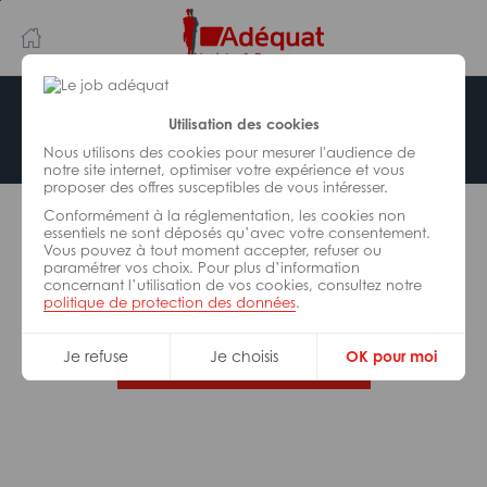
Aller
Aller
au
à
contenu
la
principal
navigation
Offre indisponible
Utilisation des cookies
Nous utilisons des cookies pour mesurer l'audience de
notre site internet, optimiser votre expérience et vous
proposer des offres susceptibles de vous intéresser.
L’offre d’emploi que vous tentez de consulter n’est
Conformément à la réglementation, les cookies non
plus disponible.
essentiels ne sont déposés qu’avec votre consentement.
Vous pouvez à tout moment accepter, refuser ou
paramétrer vos choix. Pour plus d’information
De nombreuses autres missions peuvent vous
concernant l’utilisation de vos cookies, consultez notre
correspondre, consultez toutes nos offres.
politique de protection des données
.
Je refuse
Je choisis
OK pour moi
Trouvez votre job Adéquat !