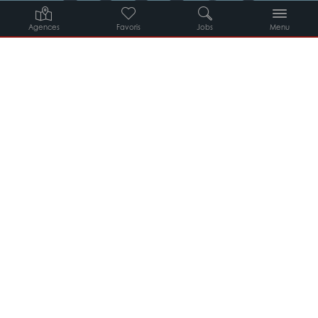
Agences
Favoris
Jobs
Menu
Candidats
Entreprises
Intérimaires
À propos d’Adéquat
MYADEQUAT : MON AGENCE EN LIGNE 24H/24
© 2026 Adéquat
Plan du site
Contact
Conditions générales d’utilisation
Politique de protection des données
Politique des cookies
Gestion des cookies