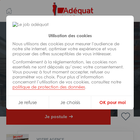
Aller
Aller
au
à
contenu
la
principal
navigation
Postuler plus tard
Utilisation des cookies
Nous utilisons des cookies pour mesurer l'audience de
notre site internet, optimiser votre expérience et vous
LOGISTIQUE
proposer des offres susceptibles de vous intéresser.
Réf : 0CE-323097
Conformément à la réglementation, les cookies non
Cariste preparateur de
essentiels ne sont déposés qu’avec votre consentement.
Vous pouvez à tout moment accepter, refuser ou
commandes CACES 1b H/F
paramétrer vos choix. Pour plus d’information
concernant l’utilisation de vos cookies, consultez notre
politique de protection des données
.
Interim
Dourges
Je refuse
Je choisis
OK pour moi
Je postule
VOTRE AGENCE