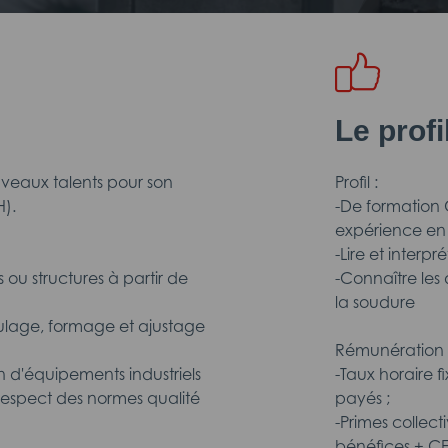
Le prof
eaux talents pour son
Profil :
H).
-De formation
expérience en 
-Lire et interpr
 ou structures à partir de
-Connaître les 
la soudure
oulage, formage et ajustage
Rémunération 
on d'équipements industriels
-Taux horaire 
 respect des normes qualité
payés ;
-Primes collect
bénéfices + CE