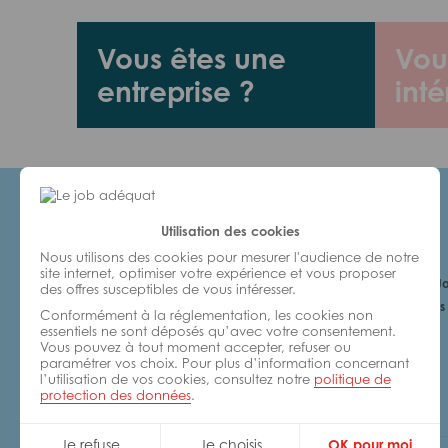
Vous êtes une
Vou
entreprise ?
inté
Utilisation des cookies
Candidats
Nous utilisons des cookies pour mesurer l'audience de notre
site internet, optimiser votre expérience et vous proposer
Je cherche un Jo
des offres susceptibles de vous intéresser.
6 bonnes raisons 
Conformément à la réglementation, les cookies non
avec nous
essentiels ne sont déposés qu’avec votre consentement.
Vous pouvez à tout moment accepter, refuser ou
paramétrer vos choix. Pour plus d’information concernant
l’utilisation de vos cookies, consultez notre
politique de
protection des données
.
Je refuse
Je choisis
OK pour moi