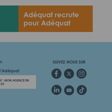
Adéquat recrute
pour Adéquat
es
SUIVEZ-NOUS SUR
d’Adéquat
T : MON AGENCE EN
/24