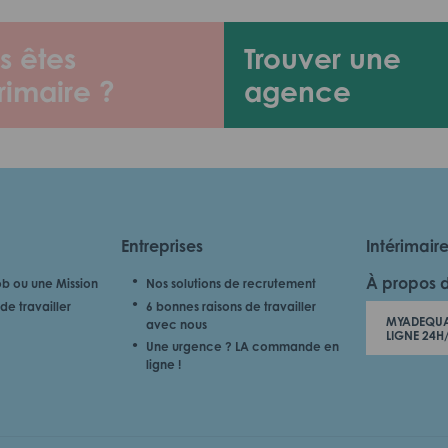
s êtes
Trouver une
rimaire ?
agence
Entreprises
Intérimair
À propos 
b ou une Mission
Nos solutions de recrutement
de travailler
6 bonnes raisons de travailler
MYADEQUA
avec nous
LIGNE 24H
Une urgence ? LA commande en
ligne !