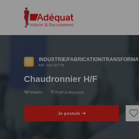
Aller
Aller
au
à
contenu
la
principal
navigation
INDUSTRIE/
FABRICATION/
TRANSFORMA
Réf : 0AI-321776
Chaudronnier H/F
Interim
Pont-à-Mousson
Je postule