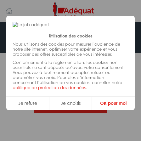
Aller
Aller
au
à
contenu
la
principal
navigation
Offre indisponible
Utilisation des cookies
Nous utilisons des cookies pour mesurer l'audience de
notre site internet, optimiser votre expérience et vous
proposer des offres susceptibles de vous intéresser.
L’offre d’emploi que vous tentez de consulter n’est
Conformément à la réglementation, les cookies non
plus disponible.
essentiels ne sont déposés qu’avec votre consentement.
Vous pouvez à tout moment accepter, refuser ou
paramétrer vos choix. Pour plus d’information
De nombreuses autres missions peuvent vous
concernant l’utilisation de vos cookies, consultez notre
correspondre, consultez toutes nos offres.
politique de protection des données
.
Je refuse
Je choisis
OK pour moi
Trouvez votre job Adéquat !