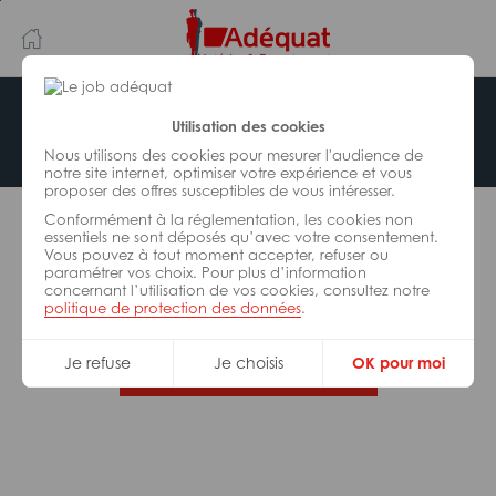
Aller
Aller
au
à
contenu
la
principal
navigation
Offre indisponible
Utilisation des cookies
Nous utilisons des cookies pour mesurer l'audience de
notre site internet, optimiser votre expérience et vous
proposer des offres susceptibles de vous intéresser.
L’offre d’emploi que vous tentez de consulter n’est
Conformément à la réglementation, les cookies non
plus disponible.
essentiels ne sont déposés qu’avec votre consentement.
Vous pouvez à tout moment accepter, refuser ou
paramétrer vos choix. Pour plus d’information
De nombreuses autres missions peuvent vous
concernant l’utilisation de vos cookies, consultez notre
correspondre, consultez toutes nos offres.
politique de protection des données
.
Je refuse
Je choisis
OK pour moi
Trouvez votre job Adéquat !