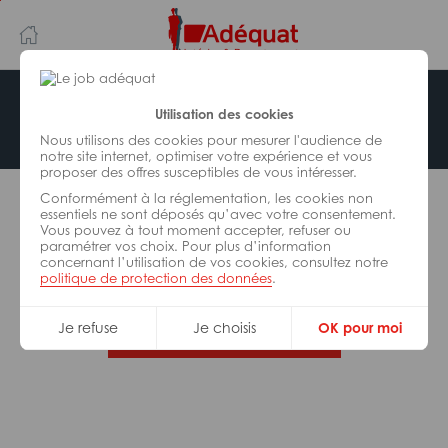
Aller
Aller
au
à
contenu
la
principal
navigation
Offre indisponible
Utilisation des cookies
Nous utilisons des cookies pour mesurer l'audience de
notre site internet, optimiser votre expérience et vous
proposer des offres susceptibles de vous intéresser.
L’offre d’emploi que vous tentez de consulter n’est
Conformément à la réglementation, les cookies non
plus disponible.
essentiels ne sont déposés qu’avec votre consentement.
Vous pouvez à tout moment accepter, refuser ou
paramétrer vos choix. Pour plus d’information
De nombreuses autres missions peuvent vous
concernant l’utilisation de vos cookies, consultez notre
correspondre, consultez toutes nos offres.
politique de protection des données
.
Je refuse
Je choisis
OK pour moi
Trouvez votre job Adéquat !