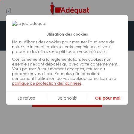
Aller
Aller
au
à
contenu
la
principal
navigation
Offre indisponible
Utilisation des cookies
Nous utilisons des cookies pour mesurer l'audience de
notre site internet, optimiser votre expérience et vous
proposer des offres susceptibles de vous intéresser.
L’offre d’emploi que vous tentez de consulter n’est
Conformément à la réglementation, les cookies non
plus disponible.
essentiels ne sont déposés qu’avec votre consentement.
Vous pouvez à tout moment accepter, refuser ou
paramétrer vos choix. Pour plus d’information
De nombreuses autres missions peuvent vous
concernant l’utilisation de vos cookies, consultez notre
correspondre, consultez toutes nos offres.
politique de protection des données
.
Je refuse
Je choisis
OK pour moi
Trouvez votre job Adéquat !