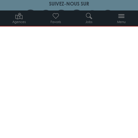
SUIVEZ-NOUS SUR
Agences
Favoris
Jobs
Menu
Candidats
Entreprises
Intérimaires
À propos d’Adéquat
MYADEQUAT : MON AGENCE EN LIGNE 24H/24
© 2026 Adéquat
Plan du site
Contact
Conditions générales d’utilisation
Politique de protection des données
Politique des cookies
Gestion des cookies