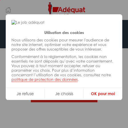
Aller
Aller
au
à
contenu
la
principal
navigation
Offre indisponible
Utilisation des cookies
Nous utilisons des cookies pour mesurer l'audience de
notre site internet, optimiser votre expérience et vous
proposer des offres susceptibles de vous intéresser.
L’offre d’emploi que vous tentez de consulter n’est
Conformément à la réglementation, les cookies non
plus disponible.
essentiels ne sont déposés qu’avec votre consentement.
Vous pouvez à tout moment accepter, refuser ou
paramétrer vos choix. Pour plus d’information
De nombreuses autres missions peuvent vous
concernant l’utilisation de vos cookies, consultez notre
correspondre, consultez toutes nos offres.
politique de protection des données
.
Je refuse
Je choisis
OK pour moi
Trouvez votre job Adéquat !