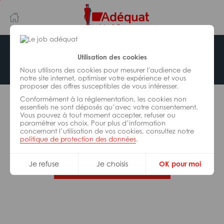
Aller
Aller
au
à
contenu
la
principal
navigation
Offre indisponible
Utilisation des cookies
Nous utilisons des cookies pour mesurer l'audience de
notre site internet, optimiser votre expérience et vous
proposer des offres susceptibles de vous intéresser.
L’offre d’emploi que vous tentez de consulter n’est
Conformément à la réglementation, les cookies non
plus disponible.
essentiels ne sont déposés qu’avec votre consentement.
Vous pouvez à tout moment accepter, refuser ou
paramétrer vos choix. Pour plus d’information
De nombreuses autres missions peuvent vous
concernant l’utilisation de vos cookies, consultez notre
correspondre, consultez toutes nos offres.
politique de protection des données
.
Je refuse
Je choisis
OK pour moi
Trouvez votre job Adéquat !