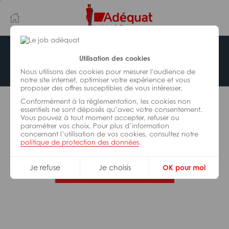
Aller
Aller
au
à
contenu
la
principal
navigation
Offre indisponible
Utilisation des cookies
Nous utilisons des cookies pour mesurer l'audience de
notre site internet, optimiser votre expérience et vous
proposer des offres susceptibles de vous intéresser.
L’offre d’emploi que vous tentez de consulter n’est
Conformément à la réglementation, les cookies non
plus disponible.
essentiels ne sont déposés qu’avec votre consentement.
Vous pouvez à tout moment accepter, refuser ou
paramétrer vos choix. Pour plus d’information
De nombreuses autres missions peuvent vous
concernant l’utilisation de vos cookies, consultez notre
correspondre, consultez toutes nos offres.
politique de protection des données
.
Je refuse
Je choisis
OK pour moi
Trouvez votre job Adéquat !