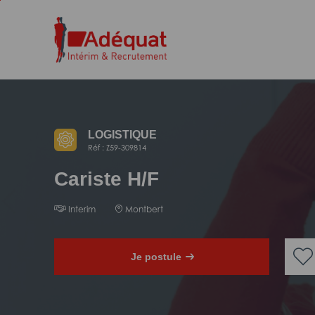
Aller
Aller
au
à
contenu
la
principal
navigation
LOGISTIQUE
Réf : Z59-309814
Cariste H/F
Interim
Montbert
Je postule