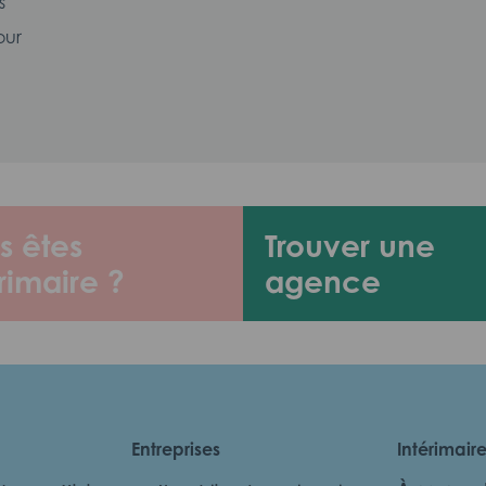
s
our
s êtes
Trouver une
rimaire ?
agence
Entreprises
Intérimair