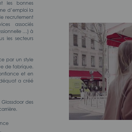
nt les bonnes
rme d’emploi la
de recrutement
ices associés
essionnelle …) à
us les secteurs
ce par un style
ue de fabrique.
confiance et en
Adéquat a créé
 Glassdoor des
carrière.
ance