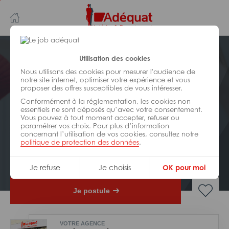
Aller
Aller
au
à
contenu
la
principal
navigation
Postuler plus tard
Utilisation des cookies
Nous utilisons des cookies pour mesurer l'audience de
notre site internet, optimiser votre expérience et vous
LOGISTIQUE
proposer des offres susceptibles de vous intéresser.
Réf : Z59-309813
Conformément à la réglementation, les cookies non
Preparateur de commandes
essentiels ne sont déposés qu’avec votre consentement.
Vous pouvez à tout moment accepter, refuser ou
CACES 5
paramétrer vos choix. Pour plus d’information
concernant l’utilisation de vos cookies, consultez notre
politique de protection des données
.
Interim
Nantes
Je refuse
Je choisis
OK pour moi
Je postule
VOTRE AGENCE