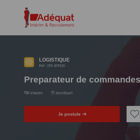
Aller
Aller
au
à
contenu
la
principal
navigation
LOGISTIQUE
Réf : Z59-309520
Preparateur de commandes
Interim
Montbert
Je postule