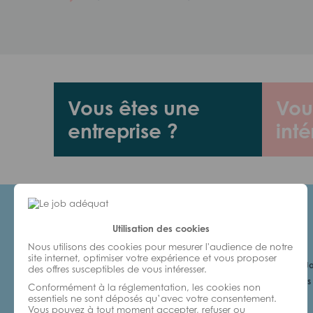
Vous êtes une
Vou
entreprise ?
inté
Utilisation des cookies
Candidats
Nous utilisons des cookies pour mesurer l'audience de notre
site internet, optimiser votre expérience et vous proposer
Je cherche un Jo
des offres susceptibles de vous intéresser.
6 bonnes raisons 
Conformément à la réglementation, les cookies non
avec nous
essentiels ne sont déposés qu’avec votre consentement.
Vous pouvez à tout moment accepter, refuser ou