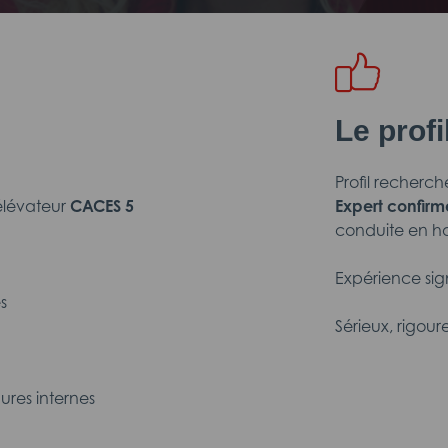
Le prof
Profil recherché
élévateur
CACES 5
Expert confir
conduite en h
Expérience sign
s
Sérieux, rigou
ures internes