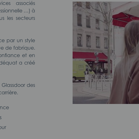
ices associés
essionnelle …) à
us les secteurs
ce par un style
ue de fabrique.
confiance et en
Adéquat a créé
 Glassdoor des
carrière.
ance
s
our