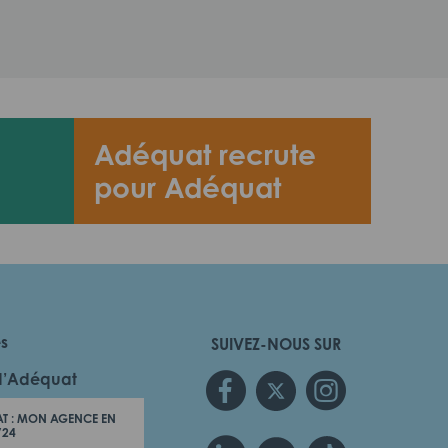
Adéquat recrute
pour Adéquat
es
SUIVEZ-NOUS SUR
d’Adéquat
T : MON AGENCE EN
/24