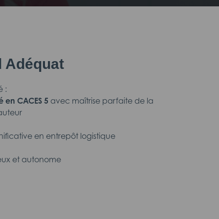
il Adéquat
 :
mé en CACES 5
avec maîtrise parfaite de la
auteur
ificative en entrepôt logistique
reux et autonome