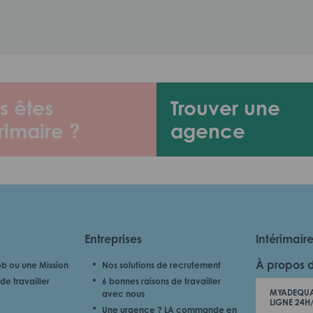
s êtes
Trouver une
rimaire ?
agence
Entreprises
Intérimair
À propos 
b ou une Mission
Nos solutions de recrutement
de travailler
6 bonnes raisons de travailler
MYADEQUA
avec nous
LIGNE 24H
Une urgence ? LA commande en