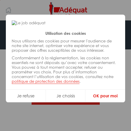
Aller
Aller
au
à
contenu
la
principal
navigation
Offre indisponible
Utilisation des cookies
Nous utilisons des cookies pour mesurer l'audience de
notre site internet, optimiser votre expérience et vous
proposer des offres susceptibles de vous intéresser.
L’offre d’emploi que vous tentez de consulter n’est
Conformément à la réglementation, les cookies non
plus disponible.
essentiels ne sont déposés qu’avec votre consentement.
Vous pouvez à tout moment accepter, refuser ou
paramétrer vos choix. Pour plus d’information
De nombreuses autres missions peuvent vous
concernant l’utilisation de vos cookies, consultez notre
correspondre, consultez toutes nos offres.
politique de protection des données
.
Je refuse
Je choisis
OK pour moi
Trouvez votre job Adéquat !