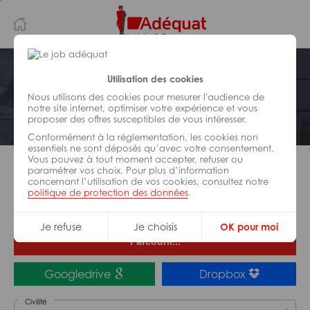
Aller
Aller
au
à
contenu
la
principal
navigation
Postuler plus tard
Utilisation des cookies
Ma candidature
Nous utilisons des cookies pour mesurer l'audience de
notre site internet, optimiser votre expérience et vous
proposer des offres susceptibles de vous intéresser.
Couvreur H/F
Conformément à la réglementation, les cookies non
essentiels ne sont déposés qu’avec votre consentement.
Vous pouvez à tout moment accepter, refuser ou
paramétrer vos choix. Pour plus d’information
Tu es à 30 secondes de décrocher le job
concernant l’utilisation de vos cookies, consultez notre
Adéquat,
politique de protection des données
.
alors télécharge ton CV et rejoins-nous !
Je refuse
Je choisis
OK pour moi
Parcourir...
Googledrive
Dropbox
Civilité