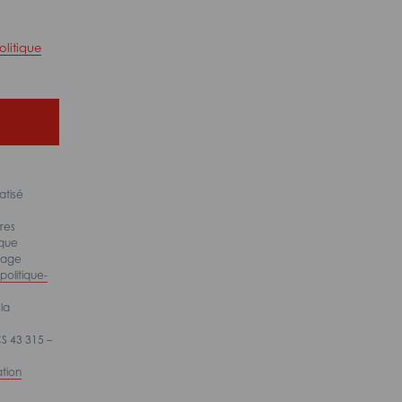
olitique
atisé
res
ique
 page
olitique-
la
S 43 315 –
ation