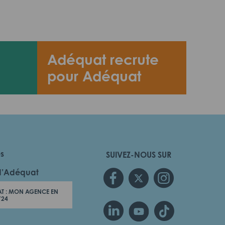
Adéquat recrute
pour Adéquat
es
SUIVEZ-NOUS SUR
d’Adéquat
T : MON AGENCE EN
/24