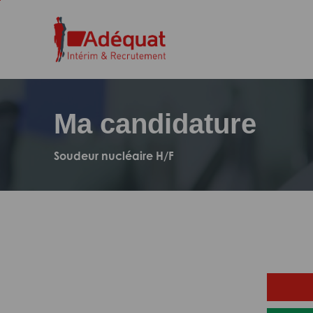
Aller
Aller
au
à
contenu
la
principal
navigation
Ma candidature
Soudeur nucléaire H/F