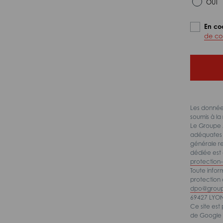
OUI
En co
de con
Les données
soumis à la 
Le Groupe A
adéquates p
générale re
dédiée est 
protection
Toute info
protection
dpo@group
69427 LYON
Ce site es
de Google s