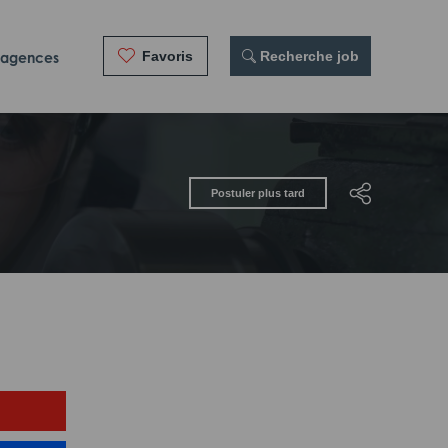
Favoris
 Recherche job
 agences
Postuler plus tard