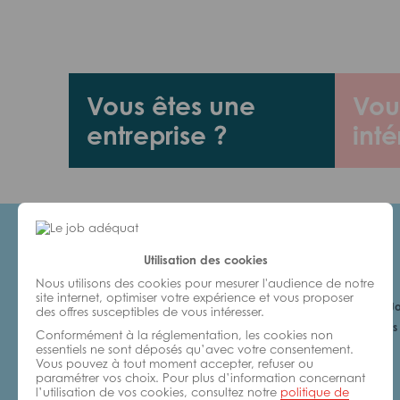
Vous êtes une
Vou
entreprise ?
inté
Utilisation des cookies
Candidats
Nous utilisons des cookies pour mesurer l'audience de notre
site internet, optimiser votre expérience et vous proposer
Je cherche un Jo
des offres susceptibles de vous intéresser.
6 bonnes raisons 
Conformément à la réglementation, les cookies non
avec nous
essentiels ne sont déposés qu’avec votre consentement.
Vous pouvez à tout moment accepter, refuser ou
paramétrer vos choix. Pour plus d’information concernant
l’utilisation de vos cookies, consultez notre
politique de