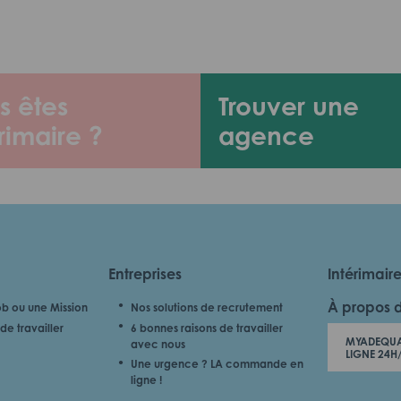
s êtes
Trouver une
rimaire ?
agence
Entreprises
Intérimair
À propos 
b ou une Mission
Nos solutions de recrutement
de travailler
6 bonnes raisons de travailler
MYADEQUA
avec nous
LIGNE 24H
Une urgence ? LA commande en
ligne !