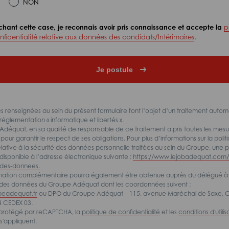
NON
chant cette case, je reconnais avoir pris connaissance et accepte la
p
fidentialité relative aux données des candidats/Intérimaires
.
 renseignées au sein du présent formulaire font l’objet d’un traitement autom
réglementation « informatique et libertés ».
déquat, en sa qualité de responsable de ce traitement a pris toutes les mesu
our garantir le respect de ses obligations. Pour plus d’informations sur la polit
lative à la sécurité des données personnelle traitées au sein du Groupe, une
disponible à l’adresse électronique suivante :
https://www.lejobadequat.com/p
-des-donnees.
rmation complémentaire pourra également être obtenue auprès du délégué à 
 des données du Groupe Adéquat dont les coordonnées suivent :
eadequat.fr
ou DPO du Groupe Adéquat – 115, avenue Maréchal de Saxe, C
 CEDEX 03.
t protégé par reCAPTCHA, la
politique de confidentialité
et les
conditions d'utilis
'appliquent.